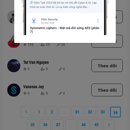
Do Duc Thanh
Theo dõi
0
0
0
Phanbt
Theo dõi
795
23
28
Tat Van Nguyen
Theo dõi
0
0
0
Vanessa Jay
Theo dõi
0
0
0
1
2
...
31
32
33
34
35
36
37
...
44
45