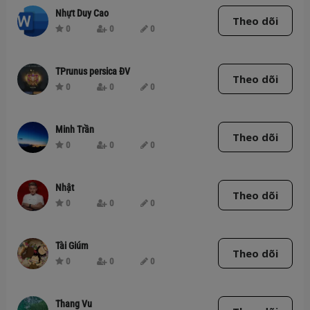
Nhựt Duy Cao
Theo dõi
0
0
0
TPrunus persica ĐV
Theo dõi
0
0
0
Minh Trần
Theo dõi
0
0
0
Nhật
Theo dõi
0
0
0
Tài Giúm
Theo dõi
0
0
0
Thang Vu