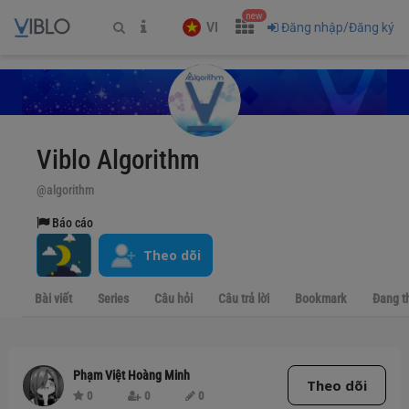
new
VI
Đăng nhập/Đăng ký
Viblo Algorithm
@algorithm
Báo cáo
Theo dõi
Bài viết
Series
Câu hỏi
Câu trả lời
Bookmark
Đang t
Phạm Việt Hoàng Minh
Theo dõi
0
0
0