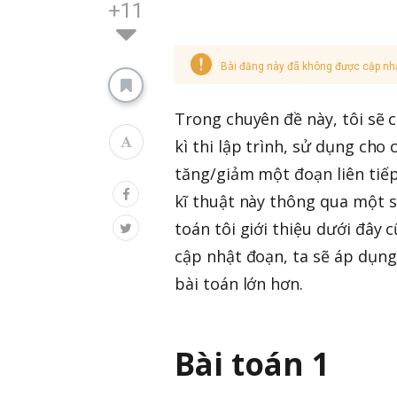
+11
Bài đăng này đã không được cập nh
Trong chuyên đề này, tôi sẽ c
kì thi lập trình, sử dụng cho 
tăng/giảm một đoạn liên tiếp
kĩ thuật này thông qua một s
toán tôi giới thiệu dưới đây 
cập nhật đoạn, ta sẽ áp dụn
bài toán lớn hơn.
Bài toán 1