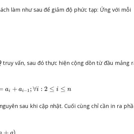
\
n cách làm như sau để giảm độ phức tạp: Ứng với mỗi
ti
m
e
s
n
)
Q
truy vấn, sau đó thực hiện cộng dồn từ đầu mảng r
Q
=
+
;
a_i = a_i + a_{i - 1}; \forall i: 2 \le 
∀
:
2
≤
≤
a
a
i
i
n
−
1
i
i
guyên sau khi cập nhật. Cuối cùng chỉ cần in ra phầ
+
)
.
n
q