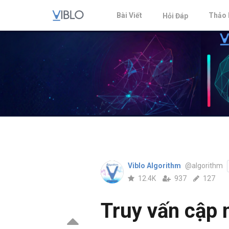
Bài Viết
Thảo 
Hỏi Đáp
Viblo Algorithm
@algorithm
12.4K
937
127
Truy vấn cập 