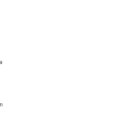
a
i \le n
n