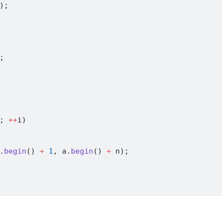
)
;
;
;
++
i
)
.
begin
(
)
+
1
,
 a
.
begin
(
)
+
 n
)
;