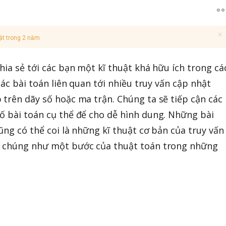
ật trong 2 năm
hia sẻ tới các bạn một kĩ thuật khá hữu ích trong cá
các bài toán liên quan tới nhiều truy vấn cập nhật
 trên dãy số hoặc ma trận. Chúng ta sẽ tiếp cận các
ố bài toán cụ thể để cho dễ hình dung. Những bài
cũng có thể coi là những kĩ thuật cơ bản của truy vấn
g chúng như một bước của thuật toán trong những