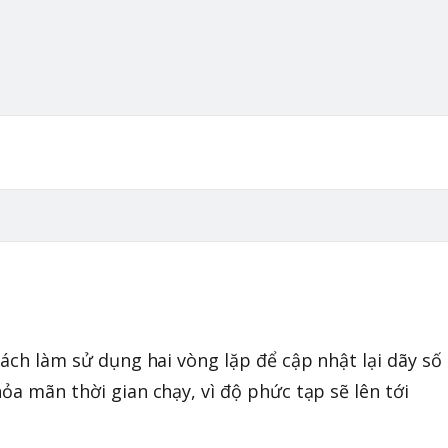
cách làm sử dụng hai vòng lặp để cập nhật lại dãy số
O
ỏa mãn thời gian chạy, vì độ phức tạp sẽ lên tới
(
Q